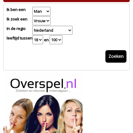
Ik ben een
Ik zoek een
In de regio
leeftijd tussen
en
Zoeken